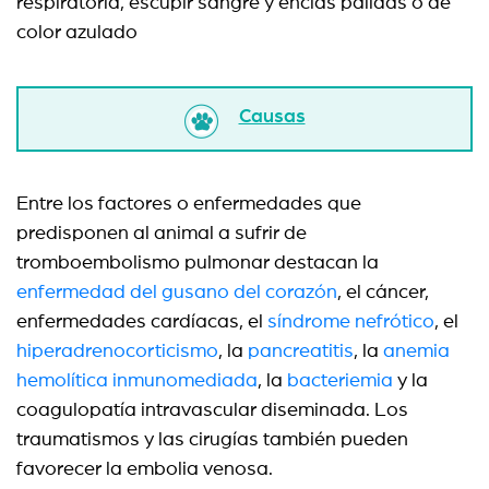
respiratoria, escupir sangre y encías pálidas o de
color azulado
Causas
Entre los factores o enfermedades que
predisponen al animal a sufrir de
tromboembolismo pulmonar destacan la
enfermedad del gusano del corazón
, el cáncer,
enfermedades cardíacas, el
síndrome nefrótico
, el
hiperadrenocorticismo
, la
pancreatitis
, la
anemia
hemolítica inmunomediada
, la
bacteriemia
y la
coagulopatía intravascular diseminada. Los
traumatismos y las cirugías también pueden
favorecer la embolia venosa.