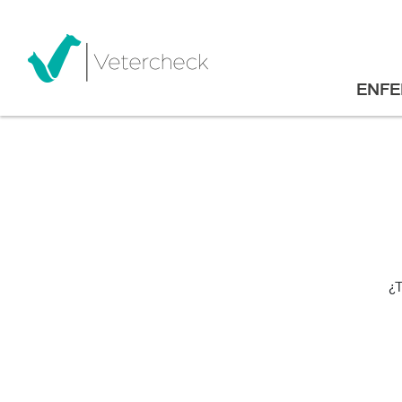
ENF
¿