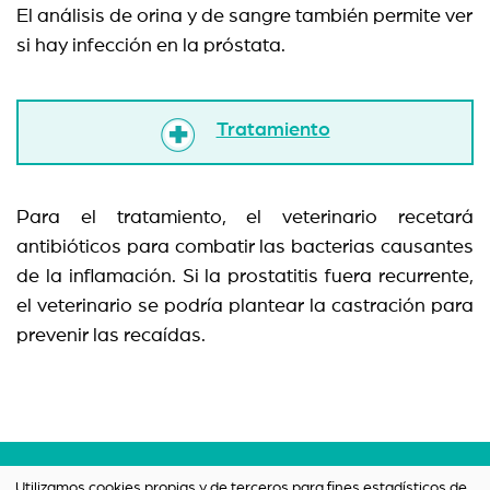
El análisis de orina y de sangre también permite ver
si hay infección en la próstata.
Tratamiento
Para el tratamiento, el veterinario recetará
antibióticos para combatir las bacterias causantes
de la inflamación. Si la prostatitis fuera recurrente,
el veterinario se podría plantear la castración para
prevenir las recaídas.
Términos y condiciones
Utilizamos cookies propias y de terceros para fines estadísticos de